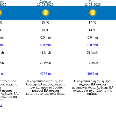
ακή
Δευτέρα
Τρίτη
2026
10-08-2026
11-08-2026
°C
15 °C
17 °C
°C
13 °C
14 °C
 mm
0.0 mm
0.0 mm
 mm
0.0 mm
0.0 mm
m/h
43 km/h
38 km/h
m/h
29 km/h
17 km/h
3 m
4785 m
4986 m
η την ημέρα.
Ηλιοφάνεια όλη την ημέρα.
Ηλιοφάνεια όλη την ημέρα.
μος νωρίς το
Ασθενής ΒΑ άνεμος νωρίς το
ισχυροί ΒΑ άνεμοι
ί,
πρωί και αργά το βράδυ,
τις πρωινές ώρες, Ασθενής ΒΑ
Α άνεμοι
ισχυροί ΒΑ άνεμοι
άνεμος για το υπόλοιπο της
ι Ασθενής ΒΑ
κατά τις μεσημεριανές ώρες.
ημέρας.
υπόλοιπο της
ας.
ών