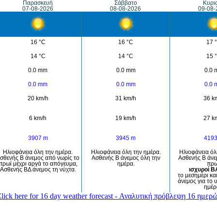
Παρασκευή
Σάββατο
Κυρι
07-08-2026
08-08-2026
09-08-
16 °C
16 °C
17 
14 °C
14 °C
15 
0.0 mm
0.0 mm
0.0
0.0 mm
0.0 mm
0.0
20 km/h
31 km/h
36 k
6 km/h
19 km/h
27 k
3907 m
3945 m
419
Ηλιοφάνεια όλη την ημέρα.
Ηλιοφάνεια όλη την ημέρα.
Ηλιοφάνεια όλ
σθενής Β άνεμος από νωρίς το
Ασθενής Β άνεμος όλη την
Ασθενής Β άνε
πρωί μέχρι αργά το απόγευμα,
ημέρα.
πρω
Ασθενής ΒΔ άνεμος τη νύχτα.
ισχυροί Β
το μεσημέρι κα
άνεμος για το 
ημέρ
lick here for 16 day weather forecast - Αναλυτική πρόβλεψη 16 ημερ