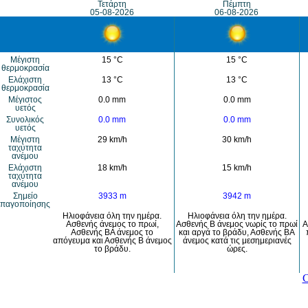
Τετάρτη
Πέμπτη
05-08-2026
06-08-2026
Μέγιστη
15 °C
15 °C
θερμοκρασία
Eλάχιστη
13 °C
13 °C
θερμοκρασία
Μέγιστος
0.0 mm
0.0 mm
υετός
Συνολικός
0.0 mm
0.0 mm
υετός
Mέγιστη
29 km/h
30 km/h
ταχύτητα
ανέμου
Eλάχιστη
18 km/h
15 km/h
ταχύτητα
ανέμου
Σημείο
3933 m
3942 m
παγοποίησης
Ηλιοφάνεια όλη την ημέρα.
Ηλιοφάνεια όλη την ημέρα.
Ασθενής άνεμος το πρωί,
Ασθενής Β άνεμος νωρίς το πρωί
Α
Ασθενής ΒΑ άνεμος το
και αργά το βράδυ, Ασθενής ΒΑ
απόγευμα και Ασθενής Β άνεμος
άνεμος κατά τις μεσημεριανές
το βράδυ.
ώρες.
C